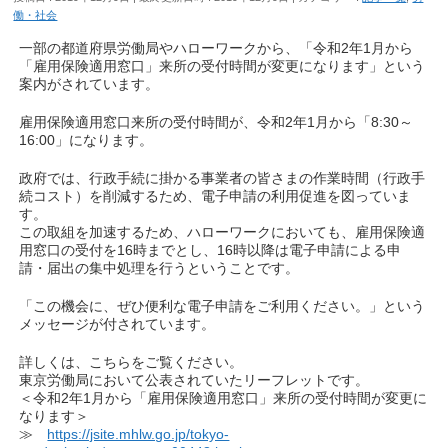
働・社会
一部の都道府県労働局やハローワークから、「令和2年1月から
「雇用保険適用窓口」来所の受付時間が変更になります」という
案内がされています。
雇用保険適用窓口来所の受付時間が、令和2年1月から「8:30～
16:00」になります。
政府では、行政手続に掛かる事業者の皆さまの作業時間（行政手
続コスト）を削減するため、電子申請の利用促進を図っていま
す。
この取組を加速するため、ハローワークにおいても、雇用保険適
用窓口の受付を16時までとし、16時以降は電子申請による申
請・届出の集中処理を行うということです。
「この機会に、ぜひ便利な電子申請をご利用ください。」という
メッセージが付されています。
詳しくは、こちらをご覧ください。
東京労働局において公表されていたリーフレットです。
＜令和2年1月から「雇用保険適用窓口」来所の受付時間が変更に
なります＞
≫
https://jsite.mhlw.go.jp/tokyo-