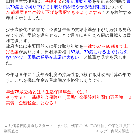
田村厚生労働相は、
基礎年金
の
受給開始年齢
を受給者の判断で
最
長70歳まで繰り下げて手取り額を増やせる現行制度
について、
75歳程度までの繰り下げを選択できるようにする
ことを検討する
考えを示しました。
少子高齢化の影響で、今後は年金の支給水準が下がり続ける見込
みですが、受給を遅らせることで月々にもらえる額の目減りは緩
和できます。
政府内には主要国並みに受け取り年齢を
一律で67～68歳まで上
げる案
があります。田村厚労相は
67歳、70歳になるまでもらえ
ないのは、国民の反発が非常に大きい
」と慎重な見方を示しまし
た。
今年は５年に１度年金制度の持続性を点検する財政再計算の年で
す。これを機に年金改革論議が本格化しそうです。
年金75歳受給とは「生活保障年金」では？
そうすると、基礎年金保険料（国民年金保険料年間18万円強）は
実質「全額税金」となる！
←
配偶者控除見直しスタート 政府税
残業についての評価、企業と社員にギ
制調査会
ャップ 内閣府調査
→