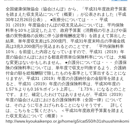
全国健康保険協会（協会けんぽ）から、「平成31年度政府予算案
を踏まえた収支見込について（概要）」が公表されました（平成
30年12月26日公表）。 ●医療分については・・・ 平成
31（2019）年度協会けんぽの収支見込みについては、平均保険
料率を10％と設定した上で、政府予算案（消費税の引き上げや薬
価の実勢価格の反映に伴う診療報酬改定等）を踏まえて算出した
結果、単年度収支差は5,200億円、平成31年度末時点の準備金残
高は3兆3,200億円が見込まれるとのことです。 「平均保険料率
10％」を前提した内容となっていますので、平成31（2019）年
度の協会けんぽにおける都道府県単位保険料率については、大幅
な変更はないかもしれません。 ●介護分については・・・ 介護保
険の保険料率については、単年度で収支が均衡するよう、介護納
付金の額を総報酬額で除したものを基準として算出することにな
りますが、平成31（2019）年度の介護納付金の金額等を踏まえ
ると、平成31（2019）年度の介護保険料率は、平成30年度の
1.57％よりも0.16％ポイント上昇し、「1.73％」になるとのこと
です。 まだ、確定したわけではありませんが、平成31（2019）
年度の協会けんぽにおける介護保険料率（全国一律）について
は、そのように引き上げられることになりそうです。 詳しく
は、こちらをご覧ください。 ＜平成31年度政府予算案を踏まえ
た収支見込について（概要）＞
http://www.kyoukaikenpo.or.jp/home/g5/cat550/h31shuushimikomi