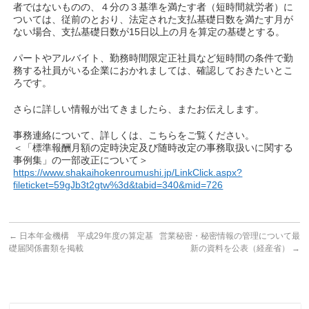
者ではないものの、４分の３基準を満たす者（短時間就労者）に
ついては、従前のとおり、法定された支払基礎日数を満たす月が
ない場合、支払基礎日数が15日以上の月を算定の基礎とする。
パートやアルバイト、勤務時間限定正社員など短時間の条件で勤
務する社員がいる企業におかれましては、確認しておきたいとこ
ろです。
さらに詳しい情報が出てきましたら、またお伝えします。
事務連絡について、詳しくは、こちらをご覧ください。
＜「標準報酬月額の定時決定及び随時改定の事務取扱いに関する
事例集」の一部改正について＞
https://www.shakaihokenroumushi.jp/LinkClick.aspx?
fileticket=59gJb3t2gtw%3d&tabid=340&mid=726
←
日本年金機構 平成29年度の算定基
営業秘密・秘密情報の管理について最
礎届関係書類を掲載
新の資料を公表（経産省）
→