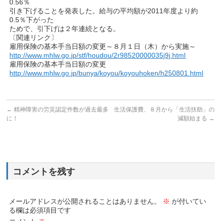
0.56％
引き下げることを発表した。給与の平均額が2011年度より約
0.5％下がった
ためで、引下げは２年連続となる。
〔関連リンク〕
雇用保険の基本手当日額の変更～８月１日（木）から実施～
http://www.mhlw.go.jp/stf/houdou/2r98520000035j9j.html
雇用保険の基本手当日額の変更
http://www.mhlw.go.jp/bunya/koyou/koyouhoken/h250801.html
←
精神障害の労災認定件数が過去最多
生活保護費、８月から「生活扶助」の
に！
減額始まる
→
コメントを残す
メールアドレスが公開されることはありません。
※
が付いてい
る欄は必須項目です